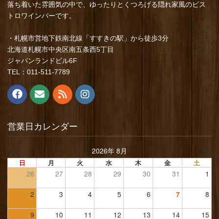
落ち着いた雰囲気の中で、ゆったりとくつろげる隠れ家風のビス
トロワインバーです。
・札幌市営地下鉄南北線「すすきの駅」から徒歩3分
北海道札幌市中央区南五条西5丁目
ジャパンランドビル6F
TEL：011-511-7789
営業日カレンダー
2026年 8月
日
月
火
水
木
金
土
26
27
28
29
30
31
1
2
3
4
5
6
7
8
9
10
11
12
13
14
15