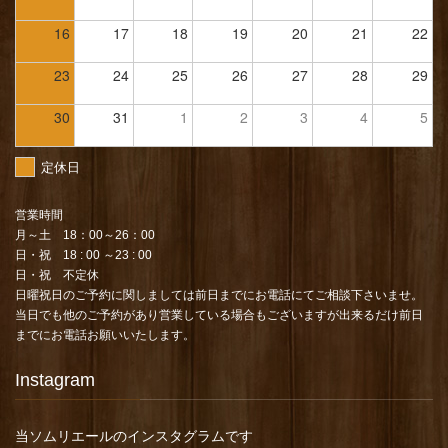
16
17
18
19
20
21
22
23
24
25
26
27
28
29
30
31
1
2
3
4
5
定休日
営業時間
月～土 18：00～26：00
日・祝 18 : 00 ～23 : 00
日・祝 不定休
日曜祝日のご予約に関しましては前日までにお電話にてご相談下さいませ。
当日でも他のご予約があり営業している場合もございますが出来るだけ前日
までにお電話お願いいたします。
Instagram
当ソムリエールのインスタグラムです