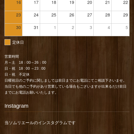
16
17
18
19
20
21
22
23
24
25
26
27
28
29
30
31
1
2
3
4
5
定休日
営業時間
月～土 18：00～26：00
日・祝 18 : 00 ～23 : 00
日・祝 不定休
日曜祝日のご予約に関しましては前日までにお電話にてご相談下さいませ。
当日でも他のご予約があり営業している場合もございますが出来るだけ前日
までにお電話お願いいたします。
Instagram
当ソムリエールのインスタグラムです