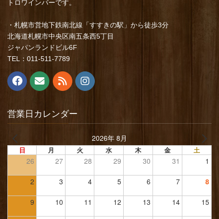
トロワインバーです。
・札幌市営地下鉄南北線「すすきの駅」から徒歩3分
北海道札幌市中央区南五条西5丁目
ジャパンランドビル6F
TEL：011-511-7789
営業日カレンダー
2026年 8月
日
月
火
水
木
金
土
26
27
28
29
30
31
1
2
3
4
5
6
7
8
9
10
11
12
13
14
15